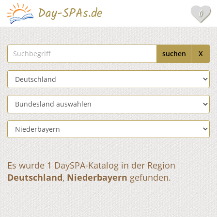
Day-SPAs.de
0
Suchbegriff
suchen
X
Land auswählen
Bundesland auswählen
Region auswählen
Es wurde 1 DaySPA-Katalog in der Region
Deutschland
,
Niederbayern
gefunden.